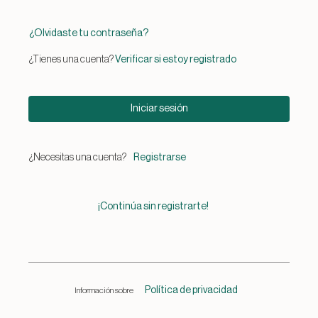
¿Olvidaste tu contraseña?
¿Tienes una cuenta?
Verificar si estoy registrado
Iniciar sesión
¿Necesitas una cuenta?
Registrarse
¡Continúa sin registrarte!
Política de privacidad
Información sobre